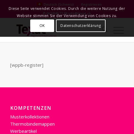
Deutsch (Schweiz)
Registrieren
Diese Seite verwendet Cookies. Durch die weitere Nutzung der
✆ 062/849 77 88
info@texat.ch
Website stimmen Sie der Verwendung von Cookies zu.
OK
Datenschutzerklärung
[wppb-register]
KOMPETENZEN
Musterkollektionen
Thermobindemappen
Werbeartikel