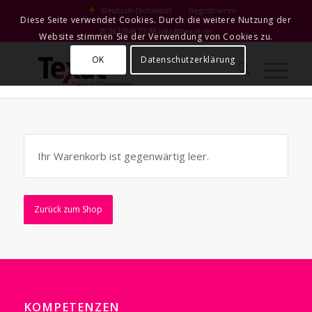
Deutsch (Schweiz)
Registrieren
Diese Seite verwendet Cookies. Durch die weitere Nutzung der
✆ 062/849 77 88
info@texat.ch
Website stimmen Sie der Verwendung von Cookies zu.
OK
Datenschutzerklärung
Ihr Warenkorb ist gegenwärtig leer.
Zurück zum Shop
KOMPETENZEN